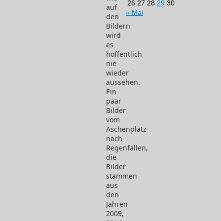
26
27
28
29
30
auf
« Mai
den
Bildern
wird
es
hoffentlich
nie
wieder
aussehen.
Ein
paar
Bilder
vom
Aschenplatz
nach
Regenfällen,
die
Bilder
stammen
aus
den
Jahren
2009,