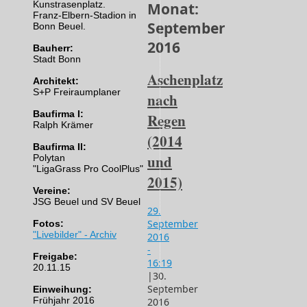
Kunstrasenplatz.
Monat:
Franz-Elbern-Stadion in
September
Bonn Beuel.
2016
Bauherr:
Stadt Bonn
Aschenplatz
Architekt:
S+P Freiraumplaner
nach
Baufirma I:
Regen
Ralph Krämer
(2014
Baufirma II:
und
Polytan
"LigaGrass Pro CoolPlus"
2015)
Vereine:
JSG Beuel und SV Beuel
29.
September
Fotos:
"Livebilder" - Archiv
2016
-
Freigabe:
16:19
20.11.15
|
30.
September
Einweihung:
Frühjahr 2016
2016