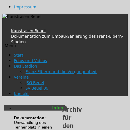
Impressum
Kunstrasen Beuel
Dokumentation zum Umbau/Sanierung des Franz-Elbern-
Stadion
Menü
Zum
Start
Inhalt
Fotos und Videos
springen
Das Stadion
Franz Elbern und die Vergangenheit
Vereine
JSG Beuel
SV Beuel 06
Kontakt
Infos
Archiv
für
Dokumentation:
Umwandlung des
den
Tennenplatz in einen