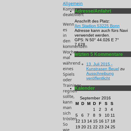
Allgemein
Kommentare
Adresse/Anfahrt
deaktiviert
für
Anschrift des Platz:
Wenn
Aschenplatz
Am Stadion 53225 Bonn
es
Adresse kann auch fürs Navi
nach
in
verwendet werden.
Regen
GPS: N 50° 44.026 E 7°
den
(2014
7.678
kommenden
und
Wochen
2015)
letzten 5 Kommentare
mal
während
13. Juli 2015 -
eines
Kunstrasen Beuel
zu
Ausschreibung
Spiels
veröffentlicht
oder
Trainings
Kalender
regnen
sollte,
September 2016
kann
M
D
M
D
F
S
S
man
1
2
3
4
sich
5
6
7
8
9
10
11
trösten.
12
13
14
15
16
17
18
So
19
20
21
22
23
24
25
wie