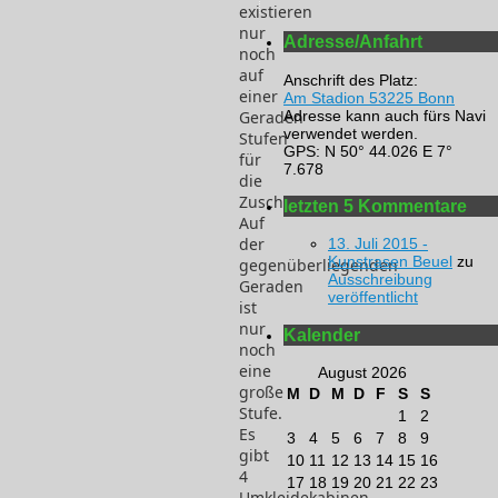
existieren
nur
Adresse/Anfahrt
noch
auf
Anschrift des Platz:
einer
Am Stadion 53225 Bonn
Adresse kann auch fürs Navi
Geraden
verwendet werden.
Stufen
GPS: N 50° 44.026 E 7°
für
7.678
die
Zuschauer.
letzten 5 Kommentare
Auf
der
13. Juli 2015 -
Kunstrasen Beuel
zu
gegenüberliegenden
Ausschreibung
Geraden
veröffentlicht
ist
nur
Kalender
noch
eine
August 2026
große
M
D
M
D
F
S
S
Stufe.
1
2
Es
3
4
5
6
7
8
9
gibt
10
11
12
13
14
15
16
4
17
18
19
20
21
22
23
Umkleidekabinen