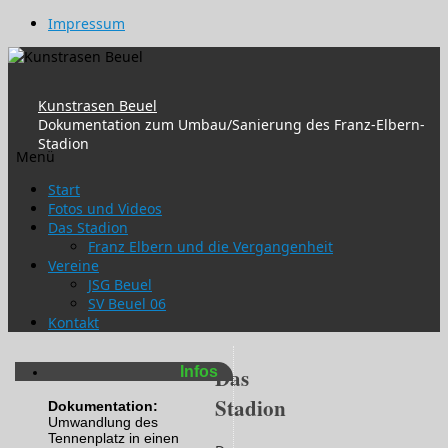
Impressum
Kunstrasen Beuel
Dokumentation zum Umbau/Sanierung des Franz-Elbern-
Stadion
Menü
Zum
Start
Inhalt
Fotos und Videos
springen
Das Stadion
Franz Elbern und die Vergangenheit
Vereine
JSG Beuel
SV Beuel 06
Kontakt
Infos
Das
Stadion
Dokumentation:
Umwandlung des
Tennenplatz in einen