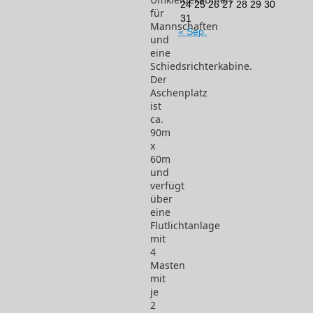
24
25
26
27
28
29
30
für
31
Mannschaften
« Sep.
und
eine
Schiedsrichterkabine.
Der
Aschenplatz
ist
ca.
90m
x
60m
und
verfügt
über
eine
Flutlichtanlage
mit
4
Masten
mit
je
2