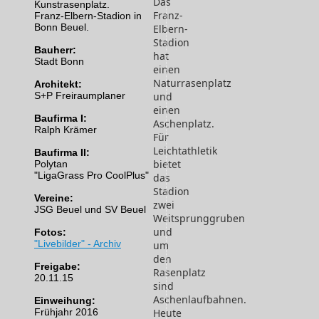
Das
Kunstrasenplatz.
Franz-
Franz-Elbern-Stadion in
Bonn Beuel.
Elbern-
Stadion
Bauherr:
hat
Stadt Bonn
einen
Naturrasenplatz
Architekt:
S+P Freiraumplaner
und
einen
Baufirma I:
Aschenplatz.
Ralph Krämer
Für
Leichtathletik
Baufirma II:
bietet
Polytan
"LigaGrass Pro CoolPlus"
das
Stadion
Vereine:
zwei
JSG Beuel und SV Beuel
Weitsprunggruben
und
Fotos:
"Livebilder" - Archiv
um
den
Freigabe:
Rasenplatz
20.11.15
sind
Aschenlaufbahnen.
Einweihung:
Frühjahr 2016
Heute