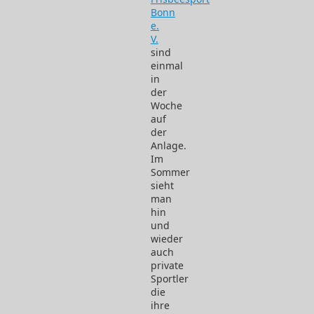
Bonn
e.
V.
sind
einmal
in
der
Woche
auf
der
Anlage.
Im
Sommer
sieht
man
hin
und
wieder
auch
private
Sportler
die
ihre