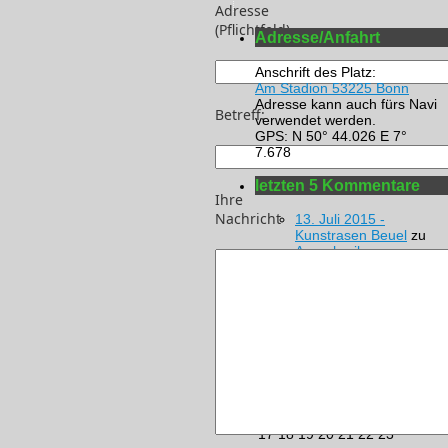
Adresse
(Pflichtfeld)
Adresse/Anfahrt
Anschrift des Platz:
Am Stadion 53225 Bonn
Adresse kann auch fürs Navi
Betreff:
verwendet werden.
GPS: N 50° 44.026 E 7°
7.678
letzten 5 Kommentare
Ihre
Nachricht
13. Juli 2015 -
Kunstrasen Beuel
zu
Ausschreibung
veröffentlicht
Kalender
August 2026
M
D
M
D
F
S
S
1
2
3
4
5
6
7
8
9
10
11
12
13
14
15
16
17
18
19
20
21
22
23