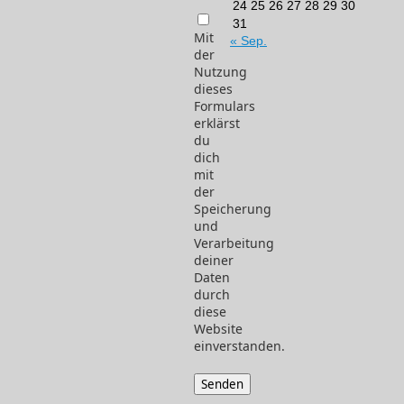
24
25
26
27
28
29
30
31
Mit
« Sep.
der
Nutzung
dieses
Formulars
erklärst
du
dich
mit
der
Speicherung
und
Verarbeitung
deiner
Daten
durch
diese
Website
einverstanden.