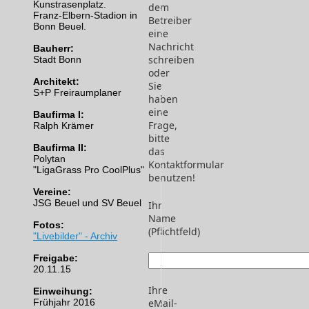
Kunstrasenplatz.
dem
Franz-Elbern-Stadion in
Betreiber
Bonn Beuel.
eine
Nachricht
Bauherr:
schreiben
Stadt Bonn
oder
Architekt:
Sie
S+P Freiraumplaner
haben
eine
Baufirma I:
Frage,
Ralph Krämer
bitte
Baufirma II:
das
Polytan
Kontaktformular
"LigaGrass Pro CoolPlus"
benutzen!
Vereine:
JSG Beuel und SV Beuel
Ihr
Name
Fotos:
(Pflichtfeld)
"Livebilder" - Archiv
Freigabe:
20.11.15
Ihre
Einweihung:
Frühjahr 2016
eMail-