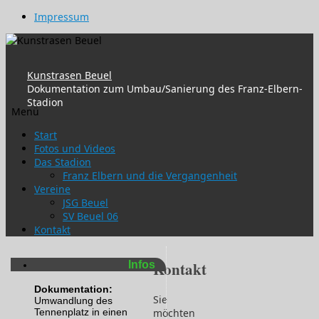
Impressum
Kunstrasen Beuel
Dokumentation zum Umbau/Sanierung des Franz-Elbern-
Stadion
Menü
Zum
Start
Inhalt
Fotos und Videos
springen
Das Stadion
Franz Elbern und die Vergangenheit
Vereine
JSG Beuel
SV Beuel 06
Kontakt
Infos
Kontakt
Dokumentation:
Sie
Umwandlung des
Tennenplatz in einen
möchten