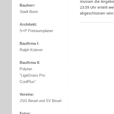
müssen die Angebot
Bauherr:
23:59 Uhr erteilt w
Stadt Bonn
abgeschlossen sein
Architekt:
S+P Freiraumplaner
Baufirma I:
Ralph Krämer
Baufirma II:
Polytan
"LigaGrass Pro
CoolPlus"
Vereine:
JSG Beuel und SV Beuel
Fotos: