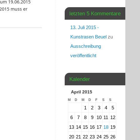
zum 19.06.2015
.2015 muss er
letzten 5 Kommentare
13. Juli 2015 -
Kunstrasen Beuel
zu
Ausschreibung
veröffentlicht
Kalender
April 2015
M
D
M
D
F
S
S
1
2
3
4
5
6
7
8
9
10
11
12
13
14
15
16
17
18
19
20
21
22
23
24
25
26