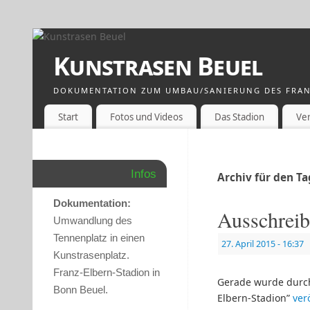
Kunstrasen Beuel
DOKUMENTATION ZUM UMBAU/SANIERUNG DES FRAN
Start
Fotos und Videos
Das Stadion
Ve
Infos
Archiv für den Ta
Dokumentation:
Ausschreib
Umwandlung des
Tennenplatz in einen
27. April 2015
- 16:37
Kunstrasenplatz.
Franz-Elbern-Stadion in
Gerade wurde durch
Bonn Beuel.
Elbern-Stadion”
ver