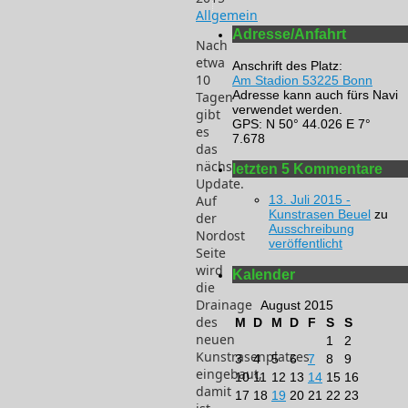
Allgemein
Adresse/Anfahrt
Nach
etwa
Anschrift des Platz:
10
Am Stadion 53225 Bonn
Adresse kann auch fürs Navi
Tagen
verwendet werden.
gibt
GPS: N 50° 44.026 E 7°
es
7.678
das
nächste
letzten 5 Kommentare
Update.
Auf
13. Juli 2015 -
Kunstrasen Beuel
zu
der
Ausschreibung
Nordost
veröffentlicht
Seite
wird
Kalender
die
Drainage
August 2015
des
M
D
M
D
F
S
S
neuen
1
2
Kunstrasenplatzes
3
4
5
6
7
8
9
eingebaut,
10
11
12
13
14
15
16
damit
17
18
19
20
21
22
23