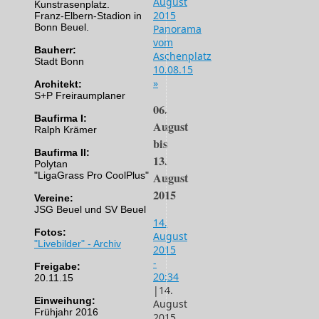
August
Kunstrasenplatz.
2015
Franz-Elbern-Stadion in
Bonn Beuel.
Panorama
vom
Bauherr:
Aschenplatz
Stadt Bonn
10.08.15
»
Architekt:
S+P Freiraumplaner
06.
Baufirma I:
August
Ralph Krämer
bis
Baufirma II:
13.
Polytan
"LigaGrass Pro CoolPlus"
August
2015
Vereine:
JSG Beuel und SV Beuel
14.
Fotos:
August
"Livebilder" - Archiv
2015
-
Freigabe:
20:34
20.11.15
|
14.
Einweihung:
August
Frühjahr 2016
2015