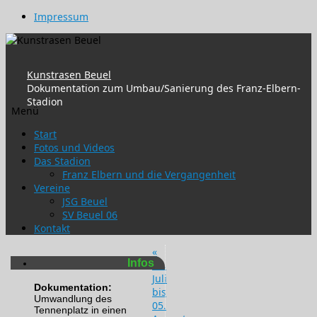
Impressum
Kunstrasen Beuel
Dokumentation zum Umbau/Sanierung des Franz-Elbern-
Stadion
Menü
Zum
Start
Inhalt
Fotos und Videos
springen
Das Stadion
Franz Elbern und die Vergangenheit
Vereine
JSG Beuel
SV Beuel 06
Kontakt
«
Infos
28.
Juli
Dokumentation:
bis
Umwandlung des
05.
Tennenplatz in einen