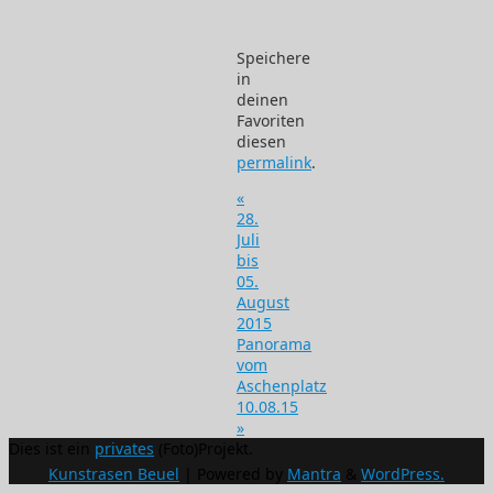
Speichere
in
deinen
Favoriten
diesen
permalink
.
«
28.
Juli
bis
05.
August
2015
Panorama
vom
Aschenplatz
10.08.15
»
Dies ist ein
privates
(Foto)Projekt.
Kunstrasen Beuel
| Powered by
Mantra
&
WordPress.