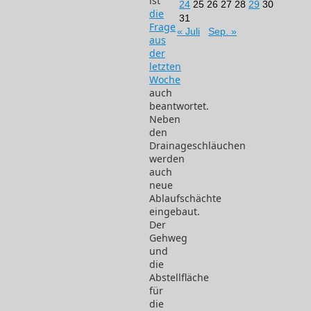
ist
24
25
26
27
28
29
30
die
31
Frage
« Juli
Sep. »
aus
der
letzten
Woche
auch
beantwortet.
Neben
den
Drainageschläuchen
werden
auch
neue
Ablaufschächte
eingebaut.
Der
Gehweg
und
die
Abstellfläche
für
die