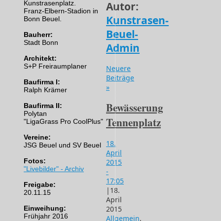
Kunstrasenplatz.
Autor:
Franz-Elbern-Stadion in
Kunstrasen-
Bonn Beuel.
Beuel-
Bauherr:
Stadt Bonn
Admin
Architekt:
S+P Freiraumplaner
Neuere
Beiträge
Baufirma I:
»
Ralph Krämer
Bewässerung
Baufirma II:
Polytan
Tennenplatz
"LigaGrass Pro CoolPlus"
Vereine:
18.
JSG Beuel und SV Beuel
April
Fotos:
2015
"Livebilder" - Archiv
-
17:05
Freigabe:
|
18.
20.11.15
April
2015
Einweihung:
Frühjahr 2016
Allgemein
,