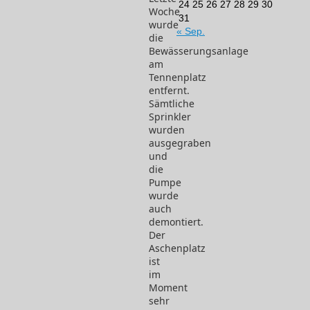
24
25
26
27
28
29
30
Woche
31
wurde
« Sep.
die
Bewässerungsanlage
am
Tennenplatz
entfernt.
Sämtliche
Sprinkler
wurden
ausgegraben
und
die
Pumpe
wurde
auch
demontiert.
Der
Aschenplatz
ist
im
Moment
sehr