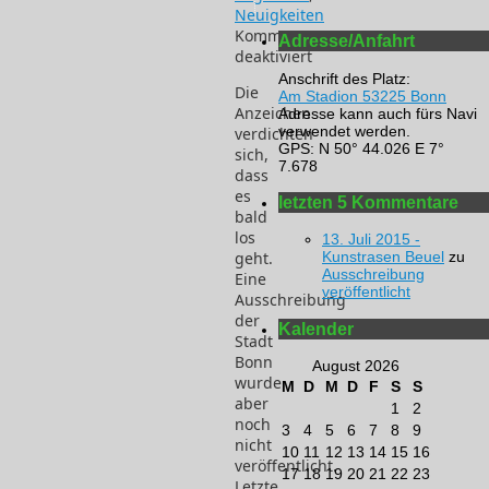
Neuigkeiten
Kommentare
Adresse/Anfahrt
deaktiviert
für
Anschrift des Platz:
Die
Bewässerung
Am Stadion 53225 Bonn
Anzeichen
Adresse kann auch fürs Navi
Tennenplatz
verwendet werden.
verdichten
GPS: N 50° 44.026 E 7°
sich,
7.678
dass
es
letzten 5 Kommentare
bald
los
13. Juli 2015 -
geht.
Kunstrasen Beuel
zu
Ausschreibung
Eine
veröffentlicht
Ausschreibung
der
Kalender
Stadt
Bonn
August 2026
wurde
M
D
M
D
F
S
S
aber
1
2
noch
3
4
5
6
7
8
9
nicht
10
11
12
13
14
15
16
veröffentlicht.
17
18
19
20
21
22
23
Letzte