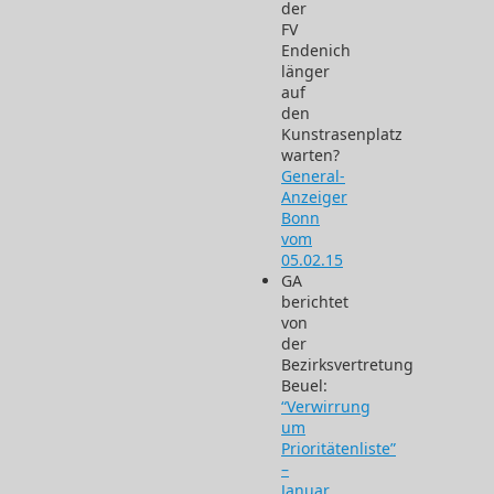
der
FV
Endenich
länger
auf
den
Kunstrasenplatz
warten?
General-
Anzeiger
Bonn
vom
05.02.15
GA
berichtet
von
der
Bezirksvertretung
Beuel:
“Verwirrung
um
Prioritätenliste”
–
Januar