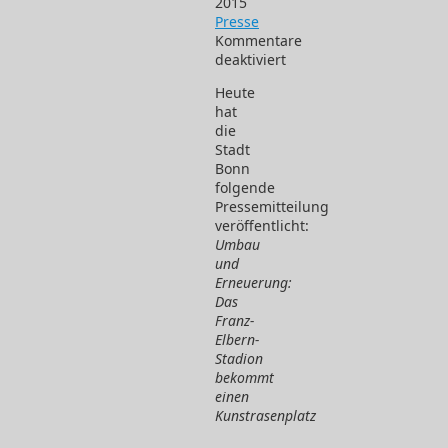
2015
Presse
Kommentare
deaktiviert
für
Heute
Pressemitteilung
hat
der
die
Stadt
Stadt
Bonn
Bonn
06.02.2015
folgende
Pressemitteilung
veröffentlicht:
Umbau
und
Erneuerung:
Das
Franz-
Elbern-
Stadion
bekommt
einen
Kunstrasenplatz