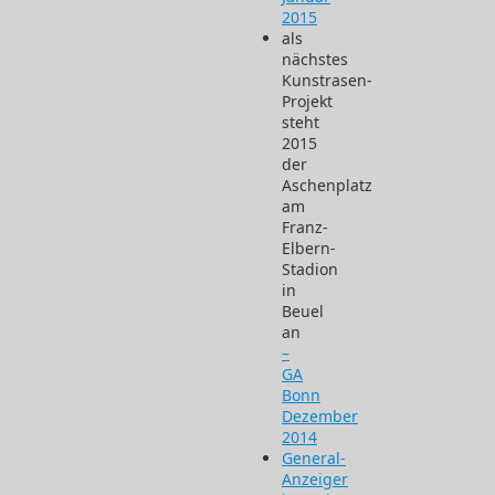
2015
als
nächstes
Kunstrasen-
Projekt
steht
2015
der
Aschenplatz
am
Franz-
Elbern-
Stadion
in
Beuel
an
–
GA
Bonn
Dezember
2014
General-
Anzeiger