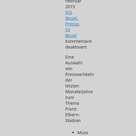
Februar
2015
JSG
Beuel
,
Presse
,
SV
Beuel
Kommentare
deaktiviert
für
Eine
Presseschau
Auswahl
09.02.2015
von
Presseartikeln
der
letzten
Monate/Jahre
zum
Thema
Franz-
Elbern-
Stadion
Muss