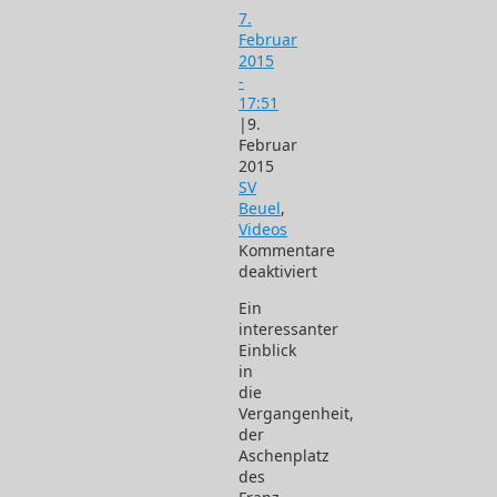
7.
Februar
2015
-
17:51
|
9.
Februar
2015
SV
Beuel
,
Videos
Kommentare
deaktiviert
für
Ein
E-
interessanter
und
Einblick
F-
in
Jugend-
die
Turnier
Vergangenheit,
des
der
SV
Aschenplatz
Beuel
des
06