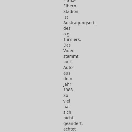
Franz-
(Pfingsten
Elbern-
1983)
Stadion
ist
Austragungsort
des
o.g.
Turniers.
Das
Video
stammt
laut
Autor
aus
dem
Jahr
1983.
So
viel
hat
sich
nicht
geändert,
achtet