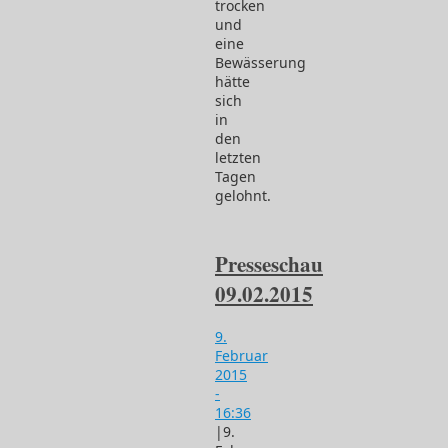
trocken
und
eine
Bewässerung
hätte
sich
in
den
letzten
Tagen
gelohnt.
Presseschau
09.02.2015
9.
Februar
2015
-
16:36
|
9.