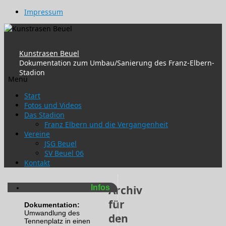
Impressum
Kunstrasen Beuel
Dokumentation zum Umbau/Sanierung des Franz-Elbern-
Stadion
Menü
Zum
Start
Inhalt
Fotos und Videos
springen
Das Stadion
Franz Elbern und die Vergangenheit
Vereine
JSG Beuel
SV Beuel 06
Kontakt
Infos
Archiv
für
Dokumentation:
Umwandlung des
den
Tennenplatz in einen