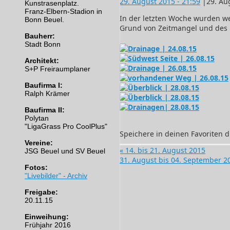
29. August 2015
- 21:59
|
29. Au
Kunstrasenplatz.
Franz-Elbern-Stadion in
In der letzten Woche wurden wei
Bonn Beuel.
Grund von Zeitmangel und des 
Bauherr:
Stadt Bonn
Architekt:
S+P Freiraumplaner
Baufirma I:
Ralph Krämer
Baufirma II:
Polytan
"LigaGrass Pro CoolPlus"
Speichere in deinen Favoriten 
Vereine:
«
14. bis 21. August 2015
JSG Beuel und SV Beuel
31. August bis 04. September 
Fotos:
"Livebilder" - Archiv
Freigabe:
20.11.15
Einweihung:
Frühjahr 2016