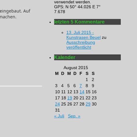
verwendet werden.
GPS: N 50° 44.026 E 7°
 eingebaut. Auf
7.678
 machen.
letzten 5 Kommentare
13. Juli 2015 -
Kunstrasen Beuel
zu
Ausschreibung
veröffentlicht
Kalender
August 2015
M
D
M
D
F
S
S
1
2
3
4
5
6
7
8
9
10
11
12
13
14
15
16
17
18
19
20
21
22
23
24
25
26
27
28
29
30
31
« Juli
Sep. »