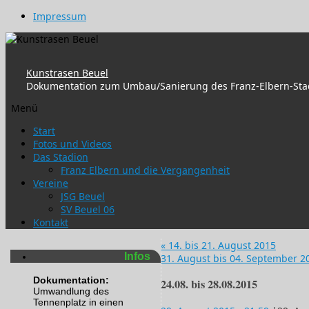
Impressum
Kunstrasen Beuel
Dokumentation zum Umbau/Sanierung des Franz-Elbern-Sta
Menü
Zum
Start
Inhalt
Fotos und Videos
springen
Das Stadion
Franz Elbern und die Vergangenheit
Vereine
JSG Beuel
SV Beuel 06
Kontakt
«
14. bis 21. August 2015
Infos
31. August bis 04. September 
Dokumentation:
24.08. bis 28.08.2015
Umwandlung des
Tennenplatz in einen