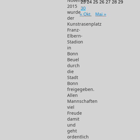
November
23
24
25
26
27
28
29
2015
30
wurde
« Okt.
Mai »
der
Kunstrasenplatz
Franz-
Elbern-
Stadion
in
Bonn
Beuel
durch
die
Stadt
Bonn
freigegeben.
Allen
Mannschaften
viel
Freude
damit
und
geht
ordentlich