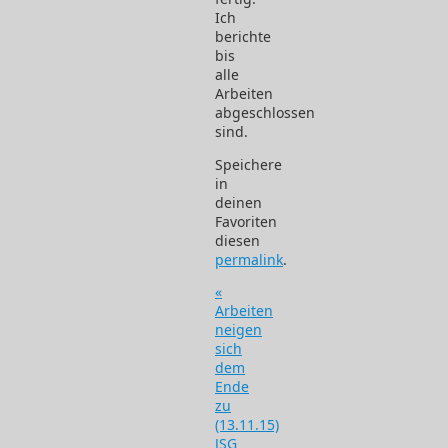
Ich
berichte
bis
alle
Arbeiten
abgeschlossen
sind.
Speichere
in
deinen
Favoriten
diesen
permalink
.
«
Arbeiten
neigen
sich
dem
Ende
zu
(13.11.15)
JSG