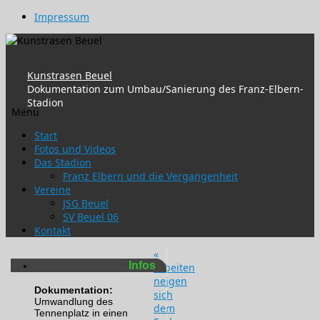
Impressum
Kunstrasen Beuel
Dokumentation zum Umbau/Sanierung des Franz-Elbern-
Stadion
Menü
Zum
Start
Inhalt
Fotos und Videos
springen
Das Stadion
Franz Elbern und die Vergangenheit
Vereine
JSG Beuel
SV Beuel 06
Kontakt
«
Infos
Arbeiten
neigen
Dokumentation:
sich
Umwandlung des
dem
Tennenplatz in einen