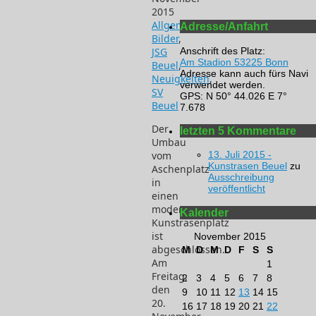
2015
Allgemein
,
Adresse/Anfahrt
Bilder
,
Anschrift des Platz:
JSG
Am Stadion 53225 Bonn
Beuel
,
Adresse kann auch fürs Navi
Neuigkeiten
,
verwendet werden.
SV
GPS: N 50° 44.026 E 7°
Beuel
7.678
Der
letzten 5 Kommentare
Umbau
vom
13. Juli 2015 -
Kunstrasen Beuel
zu
Aschenplatz
Ausschreibung
in
veröffentlicht
einen
moderen
Kalender
Kunstrasenplatz
ist
November 2015
abgeschlossen.
M
D
M
D
F
S
S
Am
1
Freitag,
2
3
4
5
6
7
8
den
9
10
11
12
13
14
15
20.
16
17
18
19
20
21
22