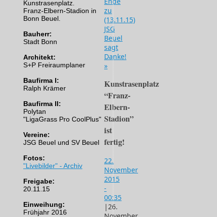
Ende
Kunstrasenplatz.
zu
Franz-Elbern-Stadion in
Bonn Beuel.
(13.11.15)
JSG
Bauherr:
Beuel
Stadt Bonn
sagt
Danke!
Architekt:
S+P Freiraumplaner
»
Baufirma I:
Kunstrasenplatz
Ralph Krämer
“Franz-
Baufirma II:
Elbern-
Polytan
Stadion”
"LigaGrass Pro CoolPlus"
ist
Vereine:
fertig!
JSG Beuel und SV Beuel
Fotos:
22.
"Livebilder" - Archiv
November
2015
Freigabe:
-
20.11.15
00:35
Einweihung:
|
26.
Frühjahr 2016
November