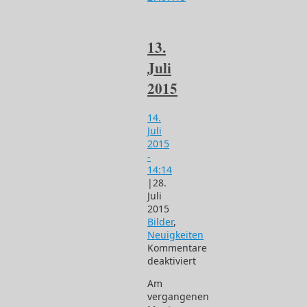
13.
Juli
2015
14.
Juli
2015
-
14:14
|
28.
Juli
2015
Bilder
,
Neuigkeiten
Kommentare
deaktiviert
für
Am
13.
vergangenen
Juli