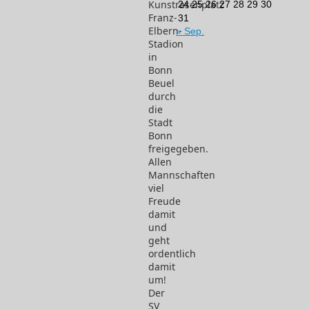
Kunstrasenplatz
24
25
26
27
28
29
30
Franz-
31
Elbern-
« Sep.
Stadion
in
Bonn
Beuel
durch
die
Stadt
Bonn
freigegeben.
Allen
Mannschaften
viel
Freude
damit
und
geht
ordentlich
damit
um!
Der
SV