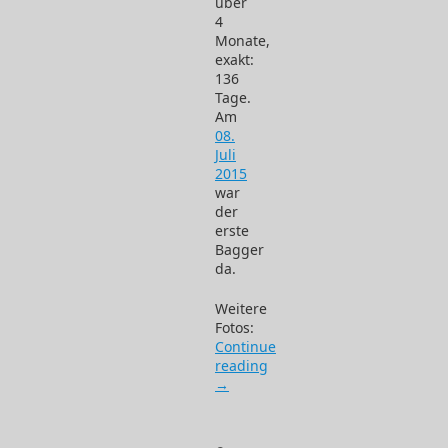
über
4
Monate,
exakt:
136
Tage.
Am
08.
Juli
2015
war
der
erste
Bagger
da.
Weitere
Fotos:
Continue
reading
→