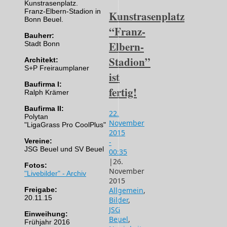
Kunstrasenplatz.
Franz-Elbern-Stadion in
Kunstrasenplatz
Bonn Beuel.
“Franz-
Bauherr:
Elbern-
Stadt Bonn
Stadion”
Architekt:
S+P Freiraumplaner
ist
Baufirma I:
fertig!
Ralph Krämer
Baufirma II:
22.
Polytan
November
"LigaGrass Pro CoolPlus"
2015
Vereine:
-
JSG Beuel und SV Beuel
00:35
|
26.
Fotos:
November
"Livebilder" - Archiv
2015
Freigabe:
Allgemein
,
20.11.15
Bilder
,
JSG
Einweihung:
Beuel
,
Frühjahr 2016