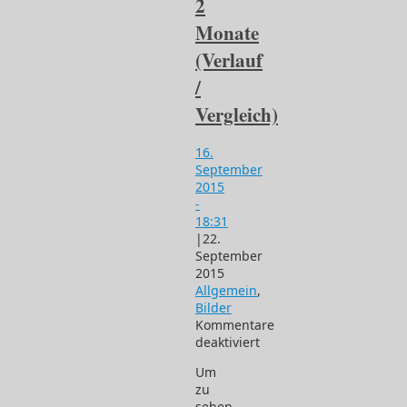
2
Monate
(Verlauf
/
Vergleich)
16.
September
2015
-
18:31
|
22.
September
2015
Allgemein
,
Bilder
Kommentare
deaktiviert
für
Um
2
zu
Monate
sehen