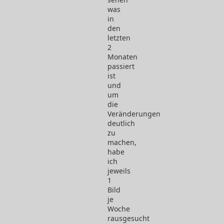
(Verlauf
was
/
in
Vergleich)
den
letzten
2
Monaten
passiert
ist
und
um
die
Veränderungen
deutlich
zu
machen,
habe
ich
jeweils
1
Bild
je
Woche
rausgesucht