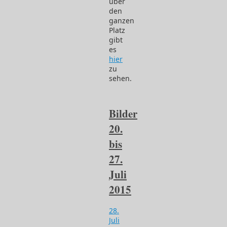
über
den
ganzen
Platz
gibt
es
hier
zu
sehen.
Bilder
20.
bis
27.
Juli
2015
28.
Juli