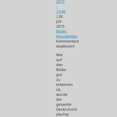
2015
-
13:46
|
28.
Juli
2015
Bilder
,
Neuigkeiten
Kommentare
deaktiviert
für
Wie
Bilder
auf
20.
den
bis
Bilder
27.
gut
Juli
zu
2015
erkennen
ist,
wurde
die
gesamte
Deckschicht
(Asche)