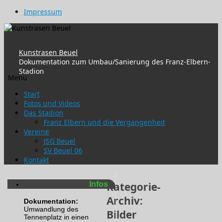
Impressum
Kunstrasen Beuel
Dokumentation zum Umbau/Sanierung des Franz-Elbern-
Stadion
Menü
Zum
Start
Inhalt
Fotos und Videos
springen
Das Stadion
Franz Elbern und die Vergangenheit
Vereine
JSG Beuel
SV Beuel 06
Kontakt
Infos
Kategorie-
Archiv:
Dokumentation:
Umwandlung des
Bilder
Tennenplatz in einen