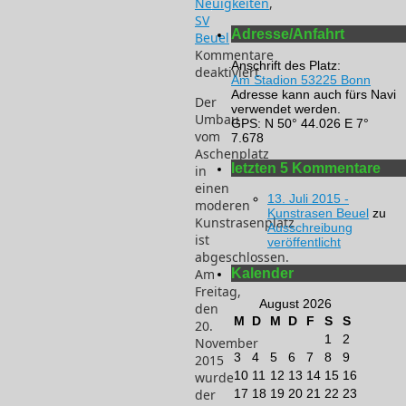
Neuigkeiten
,
SV
Adresse/Anfahrt
Beuel
Kommentare
Anschrift des Platz:
deaktiviert
Am Stadion 53225 Bonn
für
Adresse kann auch fürs Navi
Der
Kunstrasenplatz
verwendet werden.
Umbau
“Franz-
GPS: N 50° 44.026 E 7°
vom
7.678
Elbern-
Aschenplatz
Stadion”
letzten 5 Kommentare
in
ist
einen
fertig!
13. Juli 2015 -
moderen
Kunstrasen Beuel
zu
Kunstrasenplatz
Ausschreibung
ist
veröffentlicht
abgeschlossen.
Kalender
Am
Freitag,
August 2026
den
M
D
M
D
F
S
S
20.
1
2
November
3
4
5
6
7
8
9
2015
10
11
12
13
14
15
16
wurde
17
18
19
20
21
22
23
der