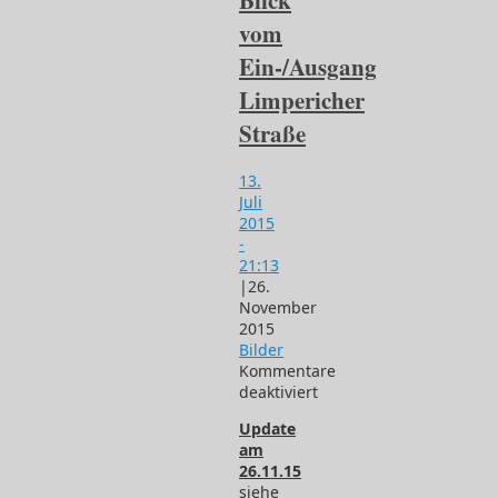
Blick
vom
Ein-/Ausgang
Limpericher
Straße
13.
Juli
2015
-
21:13
|
26.
November
2015
Bilder
Kommentare
deaktiviert
für
Update
Regelmäßiger
am
Blick
26.11.15
vom
siehe
Ein-/Ausgang