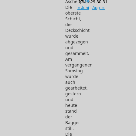
Aschenplatz.
27
28
29
30
31
Die
« Juni
Aug. »
oberste
Schicht,
die
Deckschicht
wurde
abgezogen
und
gesammelt.
Am
vergangenen
Samstag
wurde
auch
gearbeitet,
gestern
und
heute
stand
der
Bagger
still.
Die