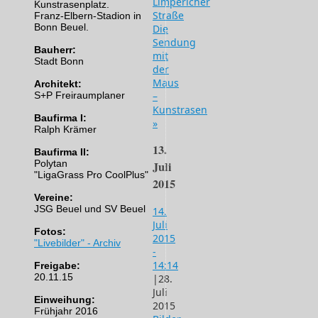
Limpericher
Kunstrasenplatz.
Straße
Franz-Elbern-Stadion in
Bonn Beuel.
Die
Sendung
Bauherr:
mit
Stadt Bonn
der
Maus
Architekt:
S+P Freiraumplaner
–
Kunstrasen
Baufirma I:
»
Ralph Krämer
13.
Baufirma II:
Polytan
Juli
"LigaGrass Pro CoolPlus"
2015
Vereine:
JSG Beuel und SV Beuel
14.
Juli
Fotos:
2015
"Livebilder" - Archiv
-
14:14
Freigabe:
20.11.15
|
28.
Juli
Einweihung:
2015
Frühjahr 2016