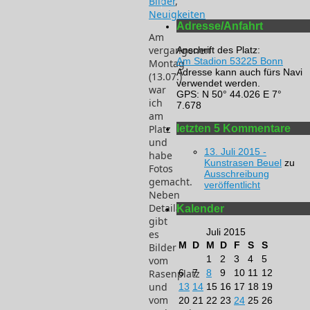
Bilder
,
Neuigkeiten
Adresse/Anfahrt
Am
vergangenen
Anschrift des Platz:
Am Stadion 53225 Bonn
Montag
Adresse kann auch fürs Navi
(13.07.)
verwendet werden.
war
GPS: N 50° 44.026 E 7°
ich
7.678
am
letzten 5 Kommentare
Platz
und
13. Juli 2015 -
habe
Kunstrasen Beuel
zu
Fotos
Ausschreibung
gemacht.
veröffentlicht
Neben
Detailaufnahmen
Kalender
gibt
Juli 2015
es
M
D
M
D
F
S
S
Bilder
1
2
3
4
5
vom
Rasenplatz
6
7
8
9
10
11
12
und
13
14
15
16
17
18
19
vom
20
21
22
23
24
25
26