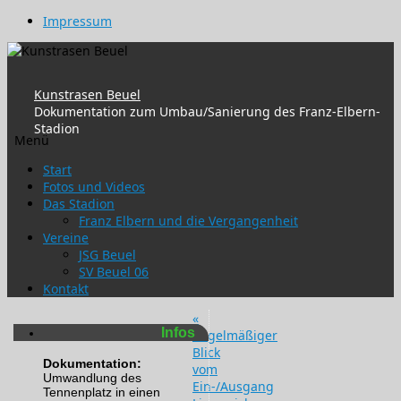
Impressum
Kunstrasen Beuel
Dokumentation zum Umbau/Sanierung des Franz-Elbern-
Stadion
Menü
Zum
Start
Inhalt
Fotos und Videos
springen
Das Stadion
Franz Elbern und die Vergangenheit
Vereine
JSG Beuel
SV Beuel 06
Kontakt
«
Infos
Regelmäßiger
Blick
Dokumentation:
vom
Umwandlung des
Ein-/Ausgang
Tennenplatz in einen