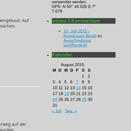
verwendet werden.
GPS: N 50° 44.026 E 7°
7.678
 eingebaut. Auf
letzten 5 Kommentare
 machen.
13. Juli 2015 -
Kunstrasen Beuel
zu
Ausschreibung
veröffentlicht
Kalender
August 2015
M
D
M
D
F
S
S
1
2
3
4
5
6
7
8
9
10
11
12
13
14
15
16
17
18
19
20
21
22
23
24
25
26
27
28
29
30
31
« Juli
Sep. »
terweg auf der
 wurden.