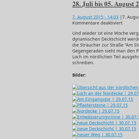
28. Juli bis 05. August 
7. August 2015
- 14:03
|
7. Augu
für
Kommentare deaktiviert
28.
Und wieder ist eine Woche verg
Juli
dynamischen Deckschicht werde
bis
die Sträucher zur Straße “Am St
05.
Gegengeraden sieht man den Pla
August
Loch im nördlichen Teil ausgeh
2015
schreiben.
Bilder: