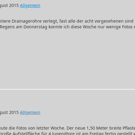
gust 2015
Allgemein
tere Drainagerohre verlegt, fast alle der acht vorgesehenen sind
Regens am Donnerstag konnte ich diese Woche nur wenige Fotos
015
gust 2015
Allgemein
ute die Fotos von letzter Woche. Der neue 1,50 Meter breite Pflas
oße Aufstellfläche für 4 Jugendtore ist am Freitag fertig gestellt