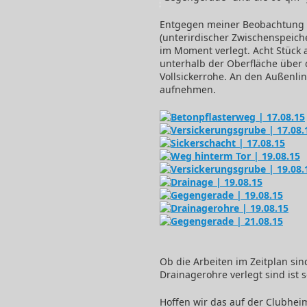
August
Entgegen meiner Beobachtung
2015
(unterirdischer Zwischenspeich
im Moment verlegt. Acht Stück a
unterhalb der Oberfläche über
Vollsickerrohe. An den Außenli
aufnehmen.
Ob die Arbeiten im Zeitplan si
Drainagerohre verlegt sind ist 
Hoffen wir das auf der Clubhei