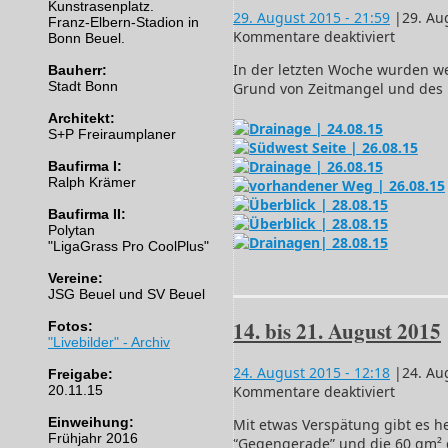
Kunstrasenplatz.
29. August 2015
- 21:59
|
29. Au
Franz-Elbern-Stadion in
für
Kommentare deaktiviert
Bonn Beuel.
24.08.
In der letzten Woche wurden wei
Bauherr:
bis
Stadt Bonn
Grund von Zeitmangel und des 
28.08.2
Architekt:
S+P Freiraumplaner
Baufirma I:
Ralph Krämer
Baufirma II:
Polytan
"LigaGrass Pro CoolPlus"
Vereine:
JSG Beuel und SV Beuel
14. bis 21. August 2015
Fotos:
"Livebilder" - Archiv
24. August 2015
- 12:18
|
24. Au
Freigabe:
für
20.11.15
Kommentare deaktiviert
14.
Einweihung:
Mit etwas Verspätung gibt es he
bis
Frühjahr 2016
“Gegengerade” und die 60 qm² gr
21.