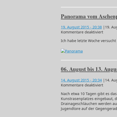
Panorama vom Aschenpl
19. August 2015
- 20:38
|
19. Au
für
Kommentare deaktiviert
Panora
Ich habe letzte Woche versucht
vom
Aschenp
10.08.1
06. August bis 13. Augu
14. August 2015
- 20:34
|
14. Au
für
Kommentare deaktiviert
06.
Nach etwa 10 Tagen gibt es das
August
Kunstrasenplatzes eingebaut, d
bis
Drainageschläuchen werden auc
13.
Jugendtore auf der Gegengeraden 
August
2015