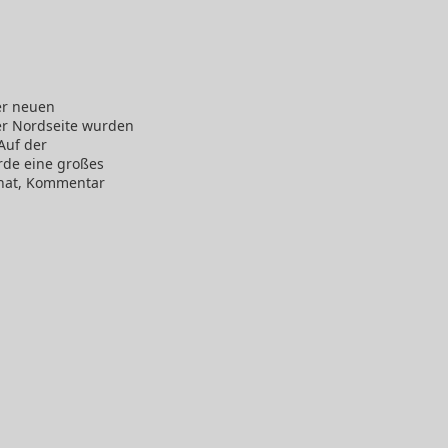
er neuen
er Nordseite wurden
Auf der
rde eine großes
e hat, Kommentar