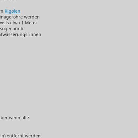
ern
Rigolen
rainagerohre werden
weils etwa 1 Meter
d sogenannte
Entwässerungsrinnen
aber wenn alle
ln) entfernt werden.