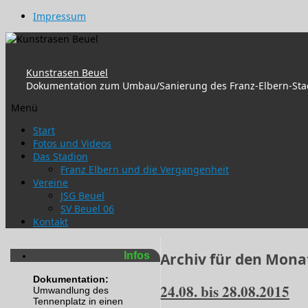
Impressum
Kunstrasen Beuel
Dokumentation zum Umbau/Sanierung des Franz-Elbern-Sta
Menü
Zum
Start
Inhalt
Fotos und Videos
springen
Das Stadion
Franz Elbern und die Vergangenheit
Vereine
JSG Beuel
SV Beuel 06
Kontakt
Infos
Archiv für den Mona
Dokumentation:
24.08. bis 28.08.2015
Umwandlung des
Tennenplatz in einen